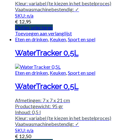
Kleur: variabel (te kiezen in het bestelproces)
Vaatwasmachinebestendig: ✓
SKU: n/a
€
12,95
Opties selecteren
Toevoegen aan verlanglijst
Eten en drinken
,
Keuken
,
Sport en spel
WaterTracker 0,5L
Eten en drinken
,
Keuken
,
Sport en spel
WaterTracker 0,5L
Afmetingen: 7 x 7 x 21 cm
Productgewicht: 95 gr
Inhoud: 0,5 l
Kleur: variabel (te kiezen in het bestelproces)
Vaatwasmachinebestendig: ✓
SKU: n/a
€
12,50