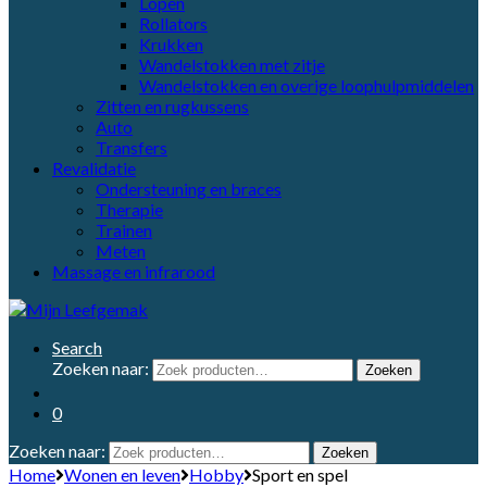
Lopen
Rollators
Krukken
Wandelstokken met zitje
Wandelstokken en overige loophulpmiddelen
Zitten en rugkussens
Auto
Transfers
Revalidatie
Ondersteuning en braces
Therapie
Trainen
Meten
Massage en infrarood
Search
Zoeken naar:
Zoeken
0
Zoeken naar:
Zoeken
Home
Wonen en leven
Hobby
Sport en spel