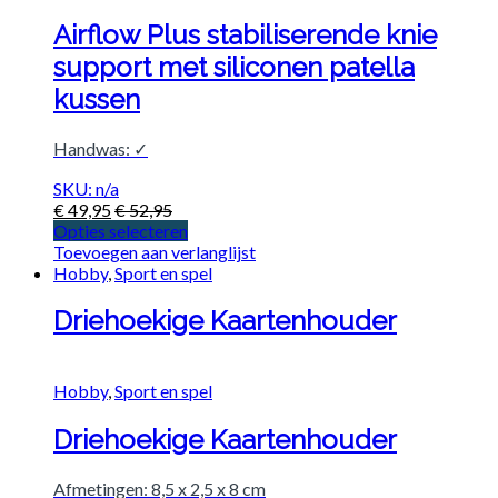
Airflow Plus stabiliserende knie
support met siliconen patella
kussen
Handwas: ✓
SKU: n/a
€
49,95
€
52,95
Opties selecteren
Toevoegen aan verlanglijst
Hobby
,
Sport en spel
Driehoekige Kaartenhouder
Hobby
,
Sport en spel
Driehoekige Kaartenhouder
Afmetingen: 8,5 x 2,5 x 8 cm