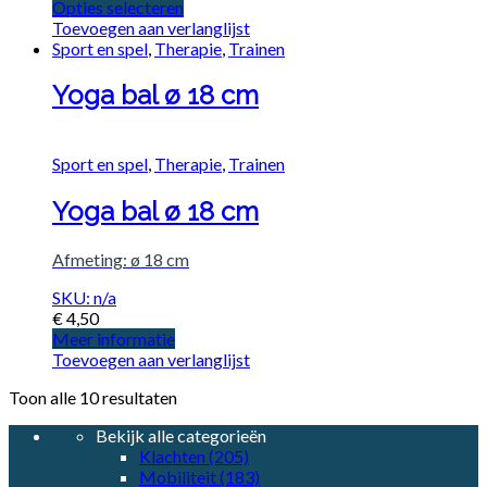
Opties selecteren
Toevoegen aan verlanglijst
Sport en spel
,
Therapie
,
Trainen
Yoga bal ø 18 cm
Sport en spel
,
Therapie
,
Trainen
Yoga bal ø 18 cm
Afmeting: ø 18 cm
SKU: n/a
€
4,50
Meer informatie
Toevoegen aan verlanglijst
Toon alle 10 resultaten
Bekijk alle categorieën
Klachten
(205)
Mobiliteit
(183)