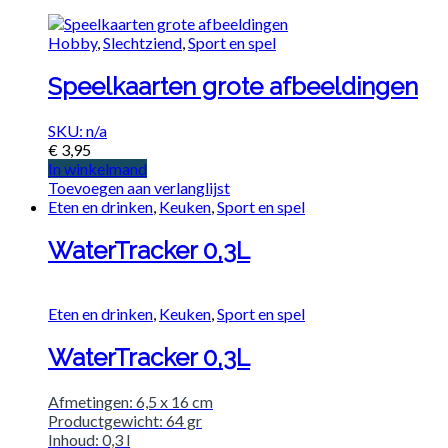
Hobby
,
Slechtziend
,
Sport en spel
Speelkaarten grote afbeeldingen
SKU: n/a
€
3,95
In winkelmand
Toevoegen aan verlanglijst
Eten en drinken
,
Keuken
,
Sport en spel
WaterTracker 0,3L
Eten en drinken
,
Keuken
,
Sport en spel
WaterTracker 0,3L
Afmetingen: 6,5 x 16 cm
Productgewicht: 64 gr
Inhoud: 0,3 l