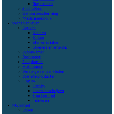
Rugkussens
Slechtziend
Gehoorbescherming
Medicijngebruik
Wonen en leven
Keuken
Keuken
Koken
Eten en drinken
Openers en anti-slip
Woonkamer
Badkamer
Slaapkamer
Huishouden
Verzorgen en aankleden
Warmte producten
Hobby
Hobby
Lezen en schrijven
Sport en spel
Tuinieren
Mobiliteit
Lopen