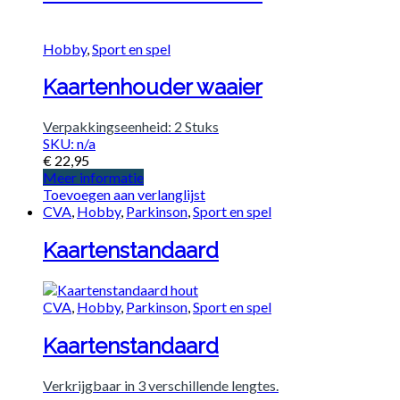
Hobby
,
Sport en spel
Kaartenhouder waaier
Verpakkingseenheid: 2 Stuks
SKU: n/a
€
22,95
Meer informatie
Toevoegen aan verlanglijst
CVA
,
Hobby
,
Parkinson
,
Sport en spel
Kaartenstandaard
CVA
,
Hobby
,
Parkinson
,
Sport en spel
Kaartenstandaard
Verkrijgbaar in 3 verschillende lengtes.