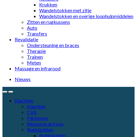
Krukken
Wandelstokken met zitje
Wandelstokken en overige loophulpmiddelen
Zitten en rugkussens
Auto
Transfers
Revalidatie
Ondersteuning en braces
Therapie
Trainen
Meten
Massage en infrarood
Nieuws
Klachten
Klachten
CVA
Parkinson
Reuma en artrose
Rugklachten
Rugklachten