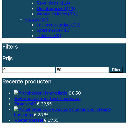
Revalidatie
(114)
Uncategorized
(11)
Wonen en leven
(331)
Hobby
(54)
Lezen en schrijven
(27)
Sport en spel
(10)
Tuinieren
(8)
Filters
Prijs
Filter
Recente producten
Handrolletje
€
8,50
Bekerhouder met twee handvaten
Draaischijf
€
39,95
Losse wasbare hoezen voor Beauty
badspons
€
23,95
Voetenborstel
€
19,95