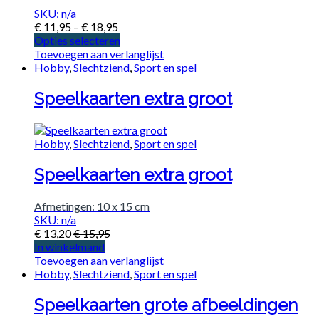
SKU: n/a
€
11,95
–
€
18,95
Opties selecteren
Toevoegen aan verlanglijst
Hobby
,
Slechtziend
,
Sport en spel
Speelkaarten extra groot
Hobby
,
Slechtziend
,
Sport en spel
Speelkaarten extra groot
Afmetingen: 10 x 15 cm
SKU: n/a
€
13,20
€
15,95
In winkelmand
Toevoegen aan verlanglijst
Hobby
,
Slechtziend
,
Sport en spel
Speelkaarten grote afbeeldingen