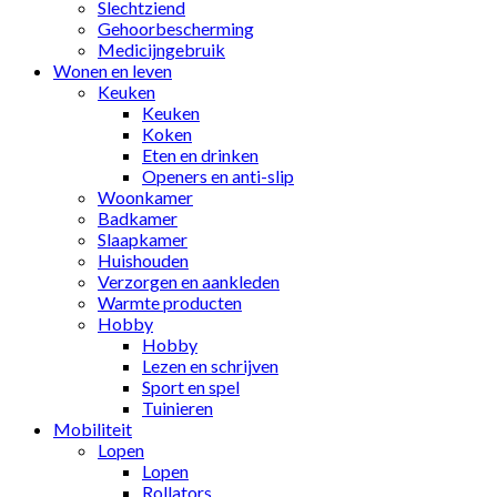
Slechtziend
Gehoorbescherming
Medicijngebruik
Wonen en leven
Keuken
Keuken
Koken
Eten en drinken
Openers en anti-slip
Woonkamer
Badkamer
Slaapkamer
Huishouden
Verzorgen en aankleden
Warmte producten
Hobby
Hobby
Lezen en schrijven
Sport en spel
Tuinieren
Mobiliteit
Lopen
Lopen
Rollators