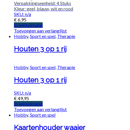
Verpakkingseenheid: 4 Stuks
Kleur: geel, blauw, wit en rood
SKU: n/a
€
6,95
In winkelmand
Toevoegen aan verlanglijst
Hobby
,
Sport en spel
,
Therapie
Houten 3 op 1 rij
Hobby
,
Sport en spel
,
Therapie
Houten 3 op 1 rij
SKU: n/a
€
49,95
In winkelmand
Toevoegen aan verlanglijst
Hobby
,
Sport en spel
Kaartenhouder waaier