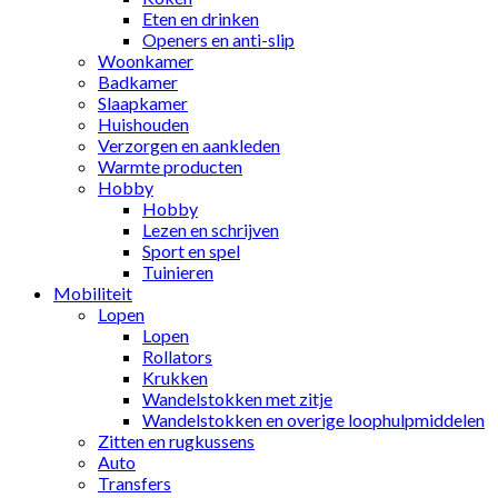
Eten en drinken
Openers en anti-slip
Woonkamer
Badkamer
Slaapkamer
Huishouden
Verzorgen en aankleden
Warmte producten
Hobby
Hobby
Lezen en schrijven
Sport en spel
Tuinieren
Mobiliteit
Lopen
Lopen
Rollators
Krukken
Wandelstokken met zitje
Wandelstokken en overige loophulpmiddelen
Zitten en rugkussens
Auto
Transfers