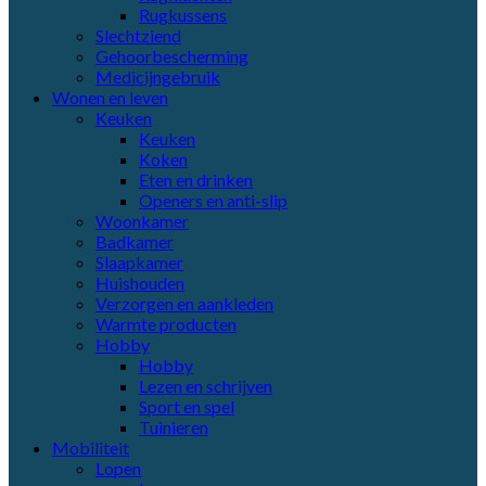
Rugkussens
Slechtziend
Gehoorbescherming
Medicijngebruik
Wonen en leven
Keuken
Keuken
Koken
Eten en drinken
Openers en anti-slip
Woonkamer
Badkamer
Slaapkamer
Huishouden
Verzorgen en aankleden
Warmte producten
Hobby
Hobby
Lezen en schrijven
Sport en spel
Tuinieren
Mobiliteit
Lopen