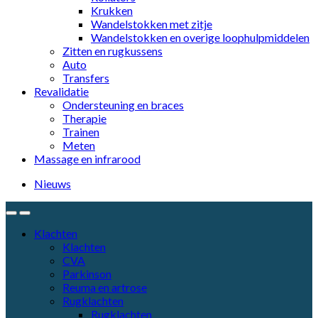
Krukken
Wandelstokken met zitje
Wandelstokken en overige loophulpmiddelen
Zitten en rugkussens
Auto
Transfers
Revalidatie
Ondersteuning en braces
Therapie
Trainen
Meten
Massage en infrarood
Nieuws
Klachten
Klachten
CVA
Parkinson
Reuma en artrose
Rugklachten
Rugklachten