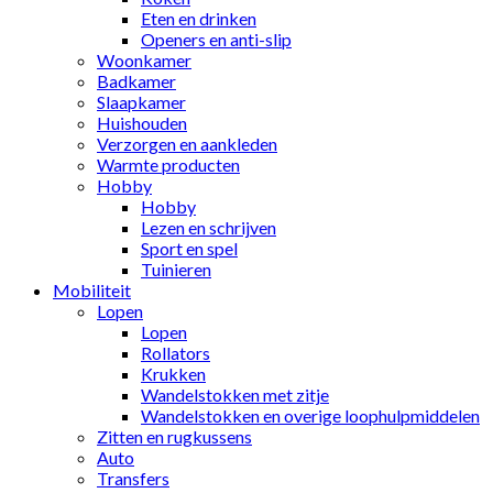
Eten en drinken
Openers en anti-slip
Woonkamer
Badkamer
Slaapkamer
Huishouden
Verzorgen en aankleden
Warmte producten
Hobby
Hobby
Lezen en schrijven
Sport en spel
Tuinieren
Mobiliteit
Lopen
Lopen
Rollators
Krukken
Wandelstokken met zitje
Wandelstokken en overige loophulpmiddelen
Zitten en rugkussens
Auto
Transfers