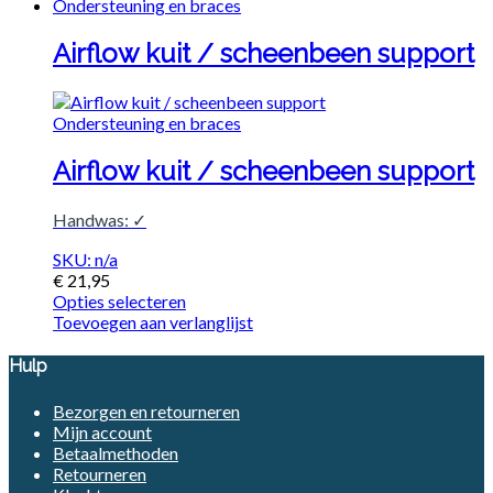
Ondersteuning en braces
Airflow kuit / scheenbeen support
Ondersteuning en braces
Airflow kuit / scheenbeen support
Handwas: ✓
SKU: n/a
€
21,95
Opties selecteren
Toevoegen aan verlanglijst
Hulp
Bezorgen en retourneren
Mijn account
Betaalmethoden
Retourneren