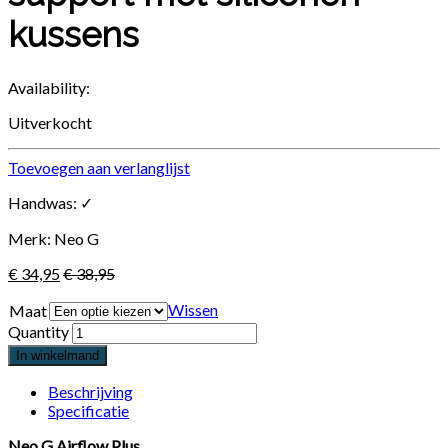
kussens
Availability:
Uitverkocht
Toevoegen aan verlanglijst
Handwas: ✓
Merk: Neo G
€
34,95
€
38,95
Wissen
Maat
Quantity
In winkelmand
Beschrijving
Specificatie
Neo G Airflow Plus