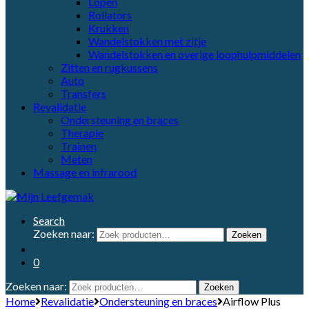
Lopen
Rollators
Krukken
Wandelstokken met zitje
Wandelstokken en overige loophulpmiddelen
Zitten en rugkussens
Auto
Transfers
Revalidatie
Ondersteuning en braces
Therapie
Trainen
Meten
Massage en infrarood
Search
Zoeken naar:
Zoeken
0
Zoeken naar:
Zoeken
Home
Revalidatie
Ondersteuning en braces
Airflow Plus