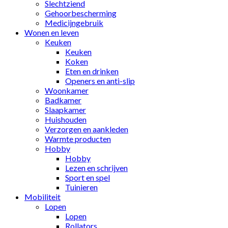
Slechtziend
Gehoorbescherming
Medicijngebruik
Wonen en leven
Keuken
Keuken
Koken
Eten en drinken
Openers en anti-slip
Woonkamer
Badkamer
Slaapkamer
Huishouden
Verzorgen en aankleden
Warmte producten
Hobby
Hobby
Lezen en schrijven
Sport en spel
Tuinieren
Mobiliteit
Lopen
Lopen
Rollators