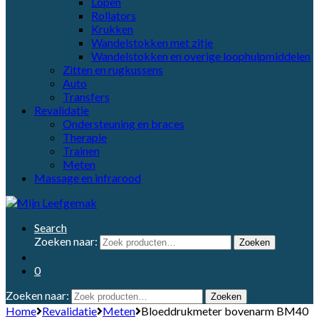
Lopen
Rollators
Krukken
Wandelstokken met zitje
Wandelstokken en overige loophulpmiddelen
Zitten en rugkussens
Auto
Transfers
Revalidatie
Ondersteuning en braces
Therapie
Trainen
Meten
Massage en infrarood
Search
Zoeken naar:
Zoeken
0
Zoeken naar:
Zoeken
Home
Revalidatie
Meten
Bloeddrukmeter bovenarm BM40