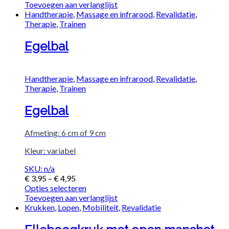
Toevoegen aan verlanglijst
Handtherapie
,
Massage en infrarood
,
Revalidatie
,
Therapie
,
Trainen
Egelbal
Handtherapie
,
Massage en infrarood
,
Revalidatie
,
Therapie
,
Trainen
Egelbal
Afmeting: 6 cm of 9 cm
Kleur: variabel
SKU: n/a
€
3,95
–
€
4,95
Opties selecteren
Toevoegen aan verlanglijst
Krukken
,
Lopen
,
Mobiliteit
,
Revalidatie