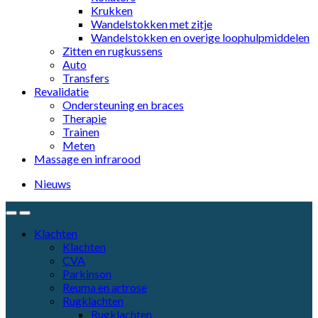
Krukken
Wandelstokken met zitje
Wandelstokken en overige loophulpmiddelen
Zitten en rugkussens
Auto
Transfers
Revalidatie
Ondersteuning en braces
Therapie
Trainen
Meten
Massage en infrarood
Nieuws
Klachten
Klachten
CVA
Parkinson
Reuma en artrose
Rugklachten
Rugklachten