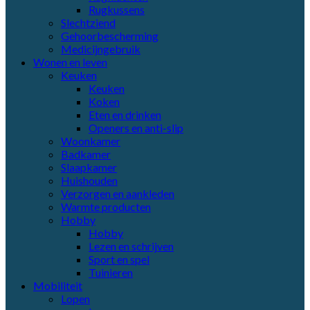
Rugkussens
Slechtziend
Gehoorbescherming
Medicijngebruik
Wonen en leven
Keuken
Keuken
Koken
Eten en drinken
Openers en anti-slip
Woonkamer
Badkamer
Slaapkamer
Huishouden
Verzorgen en aankleden
Warmte producten
Hobby
Hobby
Lezen en schrijven
Sport en spel
Tuinieren
Mobiliteit
Lopen