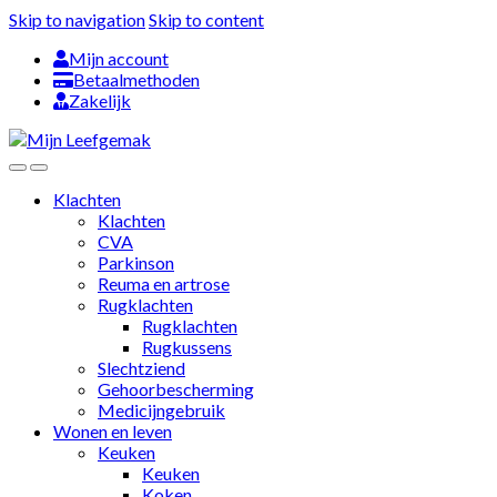
Skip to navigation
Skip to content
Mijn account
Betaalmethoden
Zakelijk
Klachten
Klachten
CVA
Parkinson
Reuma en artrose
Rugklachten
Rugklachten
Rugkussens
Slechtziend
Gehoorbescherming
Medicijngebruik
Wonen en leven
Keuken
Keuken
Koken