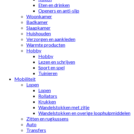
Eten en drinken
Openers en anti-slip
Woonkamer
Badkamer
Slaapkamer
Huishouden
Verzorgen en aankleden
Warmte producten
Hobby
Hobby
Lezen en schrijven
Sport en spel
Tuinieren
Mobiliteit
Lopen
Lopen
Rollators
Krukken
Wandelstokken met zitje
Wandelstokken en overige loophulpmiddelen
Zitten en rugkussens
Auto
Transfers