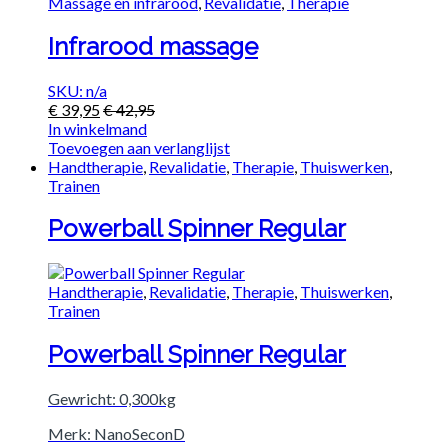
Massage en infrarood
,
Revalidatie
,
Therapie
Infrarood massage
SKU: n/a
€
39,95
€
42,95
In winkelmand
Toevoegen aan verlanglijst
Handtherapie
,
Revalidatie
,
Therapie
,
Thuiswerken
,
Trainen
Powerball Spinner Regular
Handtherapie
,
Revalidatie
,
Therapie
,
Thuiswerken
,
Trainen
Powerball Spinner Regular
Gewricht: 0,300kg
Merk: NanoSeconD