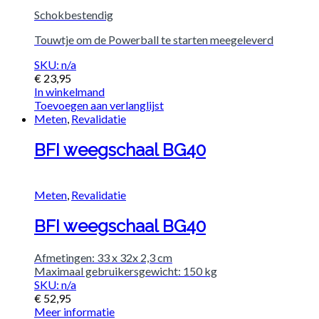
Schokbestendig
Touwtje om de Powerball te starten meegeleverd
SKU: n/a
€
23,95
In winkelmand
Toevoegen aan verlanglijst
Meten
,
Revalidatie
BFI weegschaal BG40
Meten
,
Revalidatie
BFI weegschaal BG40
Afmetingen: 33 x 32x 2,3 cm
Maximaal gebruikersgewicht: 150 kg
SKU: n/a
€
52,95
Meer informatie