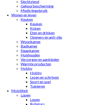
Slechtziend
Gehoorbescherming
Medicijngebruik
Wonen en leven
Keuken
Keuken
Koken
Eten en drinken
Openers en anti-slip
Woonkamer
Badkamer
Slaapkamer
Huishouden
Verzorgen en aankleden
Warmte producten
Hobby
Hobby
Lezen en schrijven
Sport en spel
Tuinieren
Mobiliteit
Lopen
Lopen
Rollators