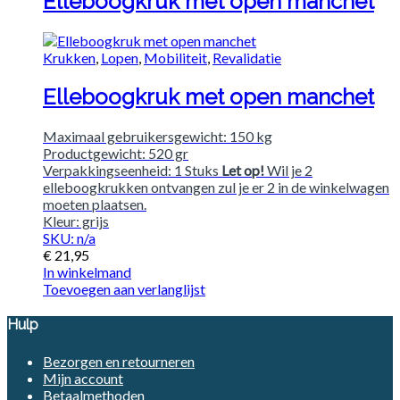
Elleboogkruk met open manchet
Krukken
,
Lopen
,
Mobiliteit
,
Revalidatie
Elleboogkruk met open manchet
Maximaal gebruikersgewicht: 150 kg
Productgewicht: 520 gr
Verpakkingseenheid: 1 Stuks
Let op!
Wil je 2
elleboogkrukken ontvangen zul je er 2 in de winkelwagen
moeten plaatsen.
Kleur: grijs
SKU: n/a
€
21,95
In winkelmand
Toevoegen aan verlanglijst
Hulp
Bezorgen en retourneren
Mijn account
Betaalmethoden