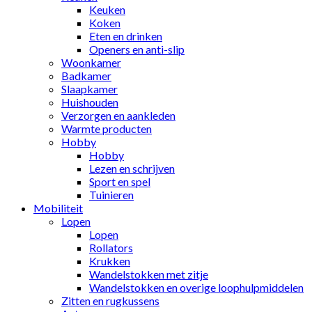
Keuken
Koken
Eten en drinken
Openers en anti-slip
Woonkamer
Badkamer
Slaapkamer
Huishouden
Verzorgen en aankleden
Warmte producten
Hobby
Hobby
Lezen en schrijven
Sport en spel
Tuinieren
Mobiliteit
Lopen
Lopen
Rollators
Krukken
Wandelstokken met zitje
Wandelstokken en overige loophulpmiddelen
Zitten en rugkussens