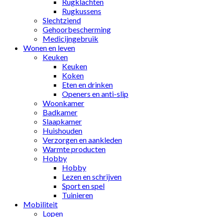
Rugklachten
Rugkussens
Slechtziend
Gehoorbescherming
Medicijngebruik
Wonen en leven
Keuken
Keuken
Koken
Eten en drinken
Openers en anti-slip
Woonkamer
Badkamer
Slaapkamer
Huishouden
Verzorgen en aankleden
Warmte producten
Hobby
Hobby
Lezen en schrijven
Sport en spel
Tuinieren
Mobiliteit
Lopen