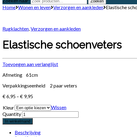
Zoeken naar:
Zoeken
Home
Wonen en leven
Verzorgen en aankleden
Elastische sch
Rugklachten
,
Verzorgen en aankleden
Elastische schoenveters
Toevoegen aan verlanglijst
Afmeting 61cm
Verpakkingseenheid 2 paar veters
€
6,95
–
€
9,95
Wissen
Kleur
Quantity
In winkelmand
Beschrijving