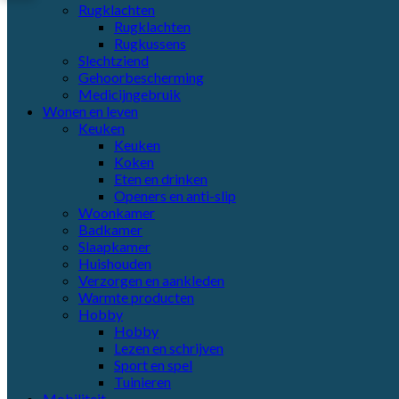
Rugklachten
Rugklachten
Rugkussens
Slechtziend
Gehoorbescherming
Medicijngebruik
Wonen en leven
Keuken
Keuken
Koken
Eten en drinken
Openers en anti-slip
Woonkamer
Badkamer
Slaapkamer
Huishouden
Verzorgen en aankleden
Warmte producten
Hobby
Hobby
Lezen en schrijven
Sport en spel
Tuinieren
Mobiliteit