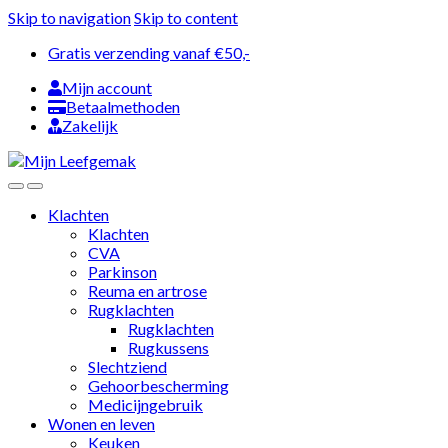
Skip to navigation
Skip to content
Gratis verzending vanaf €50,-
Mijn account
Betaalmethoden
Zakelijk
Klachten
Klachten
CVA
Parkinson
Reuma en artrose
Rugklachten
Rugklachten
Rugkussens
Slechtziend
Gehoorbescherming
Medicijngebruik
Wonen en leven
Keuken