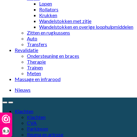
Lopen
Rollators
Krukken
Wandelstokken met zitje
Wandelstokken en overige loophulpmiddelen
Zitten en rugkussens
Auto
Transfers
Revalidatie
Ondersteuning en braces
Therapie
Trainen
Meten
Massage en infrarood
Nieuws
Klachten
Klachten
CVA
Parkinson
9,3
Reuma en artrose