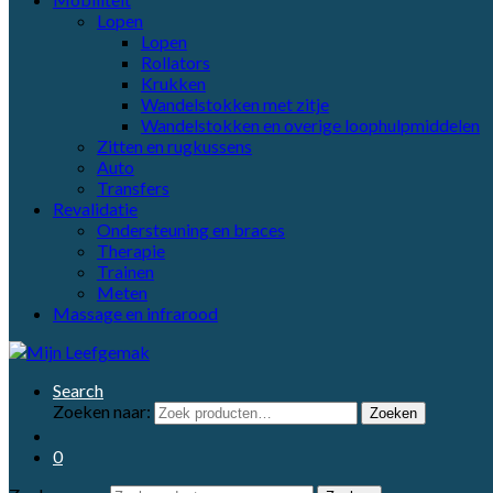
Lopen
Lopen
Rollators
Krukken
Wandelstokken met zitje
Wandelstokken en overige loophulpmiddelen
Zitten en rugkussens
Auto
Transfers
Revalidatie
Ondersteuning en braces
Therapie
Trainen
Meten
Massage en infrarood
Search
Zoeken naar:
Zoeken
0