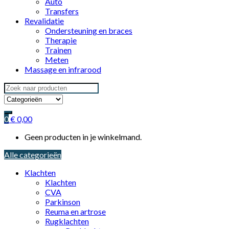
Auto
Transfers
Revalidatie
Ondersteuning en braces
Therapie
Trainen
Meten
Massage en infrarood
Search
for:
0
€
0,00
Geen producten in je winkelmand.
Alle categorieën
Klachten
Klachten
CVA
Parkinson
Reuma en artrose
Rugklachten