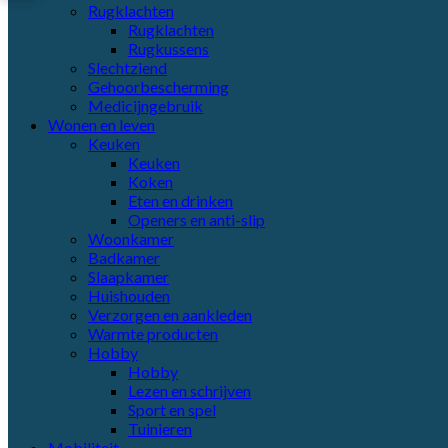
Rugklachten
Rugklachten
Rugkussens
Slechtziend
Gehoorbescherming
Medicijngebruik
Wonen en leven
Keuken
Keuken
Koken
Eten en drinken
Openers en anti-slip
Woonkamer
Badkamer
Slaapkamer
Huishouden
Verzorgen en aankleden
Warmte producten
Hobby
Hobby
Lezen en schrijven
Sport en spel
Tuinieren
Mobiliteit