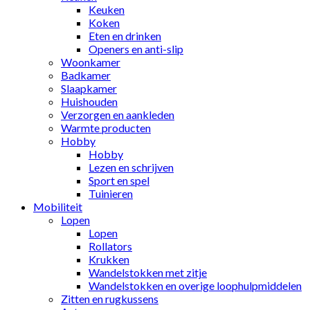
Keuken
Koken
Eten en drinken
Openers en anti-slip
Woonkamer
Badkamer
Slaapkamer
Huishouden
Verzorgen en aankleden
Warmte producten
Hobby
Hobby
Lezen en schrijven
Sport en spel
Tuinieren
Mobiliteit
Lopen
Lopen
Rollators
Krukken
Wandelstokken met zitje
Wandelstokken en overige loophulpmiddelen
Zitten en rugkussens