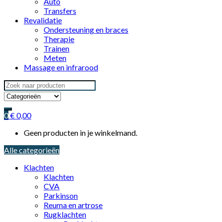
Auto
Transfers
Revalidatie
Ondersteuning en braces
Therapie
Trainen
Meten
Massage en infrarood
Search
for:
0
€
0,00
Geen producten in je winkelmand.
Alle categorieën
Klachten
Klachten
CVA
Parkinson
Reuma en artrose
Rugklachten