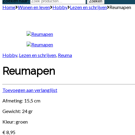
Zoeken naar:
Zoeken
Home
Wonen en leven
Hobby
Lezen en schrijven
Reumapen
Hobby
,
Lezen en schrijven
,
Reuma
Reumapen
Toevoegen aan verlanglijst
Afmeting: 15,5 cm
Gewicht: 24 gr
Kleur: groen
€
8,95