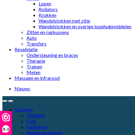
Lopen
Rollators
Krukken
Wandelstokken met zitje
Wandelstokken en overige loophulpmiddelen
Zitten en rugkussens
Auto
Transfers
Revalidatie
Ondersteuning en braces
Therapie
Trainen
Meten
Massage en infrarood
Nieuws
Klachten
Klachten
CVA
Parkinson
9,3
Reuma en artrose