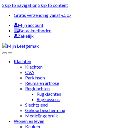
Skip to navigation
Skip to content
Gratis verzending vanaf €50,-
Mijn account
Betaalmethoden
Zakelijk
Klachten
Klachten
CVA
Parkinson
Reuma en artrose
Rugklachten
Rugklachten
Rugkussens
Slechtziend
Gehoorbescherming
Medicijngebruik
Wonen en leven
Keuken