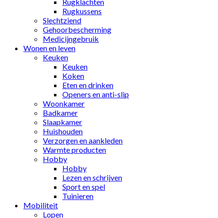
Rugklachten
Rugkussens
Slechtziend
Gehoorbescherming
Medicijngebruik
Wonen en leven
Keuken
Keuken
Koken
Eten en drinken
Openers en anti-slip
Woonkamer
Badkamer
Slaapkamer
Huishouden
Verzorgen en aankleden
Warmte producten
Hobby
Hobby
Lezen en schrijven
Sport en spel
Tuinieren
Mobiliteit
Lopen