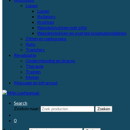
Lopen
Lopen
Rollators
Krukken
Wandelstokken met zitje
Wandelstokken en overige loophulpmiddelen
Zitten en rugkussens
Auto
Transfers
Revalidatie
Ondersteuning en braces
Therapie
Trainen
Meten
Massage en infrarood
Search
Zoeken naar:
Zoeken
0