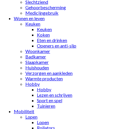
Slechtziend
Gehoorbescherming
Medicijngebruik
Wonen en leven
Keuken
Keuken
Koken
Eten en drinken
Openers en anti-slip
Woonkamer
Badkamer
Slaapkamer
Huishouden
Verzorgen en aankleden
Warmte producten
Hobby
Hobby
Lezen en schrijven
Sport en spel
Tuinieren
Mobiliteit
Lopen
Lopen
Rollators