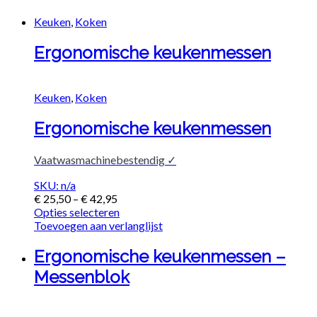
Keuken
,
Koken
Ergonomische keukenmessen
Keuken
,
Koken
Ergonomische keukenmessen
Vaatwasmachinebestendig ✓
SKU: n/a
€
25,50
–
€
42,95
Opties selecteren
Toevoegen aan verlanglijst
Ergonomische keukenmessen –
Messenblok