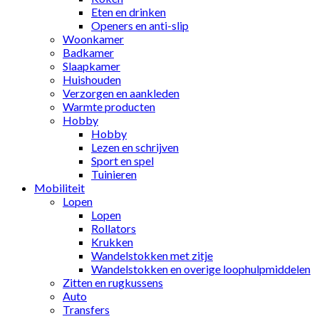
Eten en drinken
Openers en anti-slip
Woonkamer
Badkamer
Slaapkamer
Huishouden
Verzorgen en aankleden
Warmte producten
Hobby
Hobby
Lezen en schrijven
Sport en spel
Tuinieren
Mobiliteit
Lopen
Lopen
Rollators
Krukken
Wandelstokken met zitje
Wandelstokken en overige loophulpmiddelen
Zitten en rugkussens
Auto
Transfers