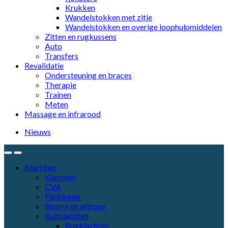
Krukken
Wandelstokken met zitje
Wandelstokken en overige loophulpmiddelen
Zitten en rugkussens
Auto
Transfers
Revalidatie
Ondersteuning en braces
Therapie
Trainen
Meten
Massage en infrarood
Nieuws
Klachten
Klachten
CVA
Parkinson
Reuma en artrose
Rugklachten
Rugklachten