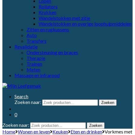
Lopen
Rollators
Krukken
Wandelstokken met zitje
Wandelstokken en overige loophulpmiddelen
Zitten en rugkussens
Auto
Transfers
Revalidatie
Ondersteuning en braces
Therapie
Trainen
Meten
Massage en infrarood
Search
Zoeken naar:
Zoeken
0
Zoeken naar:
Zoeken
Home
Wonen en leven
Keuken
Eten en drinken
Vorkmes met