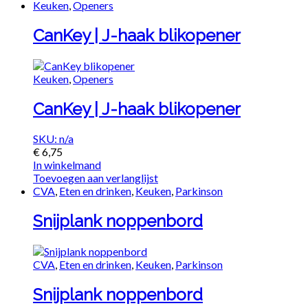
Keuken
,
Openers
CanKey | J-haak blikopener
Keuken
,
Openers
CanKey | J-haak blikopener
SKU: n/a
€
6,75
In winkelmand
Toevoegen aan verlanglijst
CVA
,
Eten en drinken
,
Keuken
,
Parkinson
Snijplank noppenbord
CVA
,
Eten en drinken
,
Keuken
,
Parkinson
Snijplank noppenbord