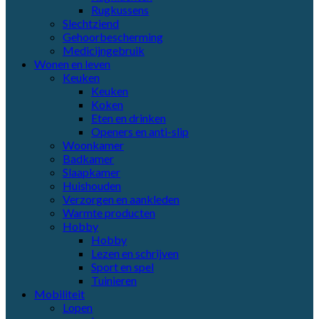
Rugkussens
Slechtziend
Gehoorbescherming
Medicijngebruik
Wonen en leven
Keuken
Keuken
Koken
Eten en drinken
Openers en anti-slip
Woonkamer
Badkamer
Slaapkamer
Huishouden
Verzorgen en aankleden
Warmte producten
Hobby
Hobby
Lezen en schrijven
Sport en spel
Tuinieren
Mobiliteit
Lopen