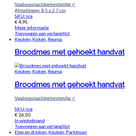
Vaatwasmachinebestendig ✓
Afmetingen: 8,5 x 2,7 cm
SKU: n/a
€
4,95
Meer informatie
Toevoegen aan verlanglijst
Keuken
,
Koken
,
Reuma
Broodmes met gehoekt handvat
Keuken
,
Koken
,
Reuma
Broodmes met gehoekt handvat
Vaatwasmachinebestendig ✓
SKU: n/a
€
26,50
In winkelmand
Toevoegen aan verlanglijst
Eten en drinken
,
Keuken
,
Parkinson