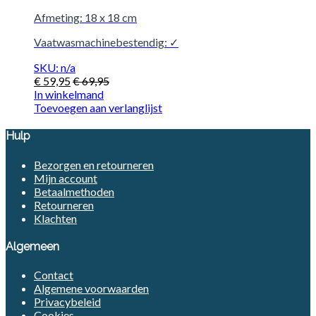
Afmeting: 18 x 18 cm
Vaatwasmachinebestendig: ✓
SKU: n/a
€
59,95
€
69,95
In winkelmand
Toevoegen aan verlanglijst
Hulp
Bezorgen en retourneren
Mijn account
Betaalmethoden
Retourneren
Klachten
Algemeen
Contact
Algemene voorwaarden
Privacybeleid
Cookies