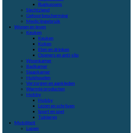
Rugkussens
Slechtziend
Gehoorbescherming
Medicijngebruik
Wonen en leven
Keuken
Keuken
Koken
Eten en drinken
Openers en anti-slip
Woonkamer
Badkamer
Slaapkamer
Huishouden
Verzorgen en aankleden
Warmte producten
Hobby
Hobby
Lezen en schrijven
Sport en spel
Tuinieren
Mobiliteit
Lopen