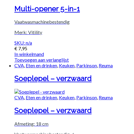
Multi-opener 5-in-1
Vaatwasmachinebestendig
Merk: Vitility
SKU: n/a
€
7,95
In winkelmand
Toevoegen aan verlanglijst
CVA
,
Eten en drinken
,
Keuken
,
Parkinson
,
Reuma
Soeplepel – verzwaard
CVA
,
Eten en drinken
,
Keuken
,
Parkinson
,
Reuma
Soeplepel – verzwaard
Afmeting: 18 cm