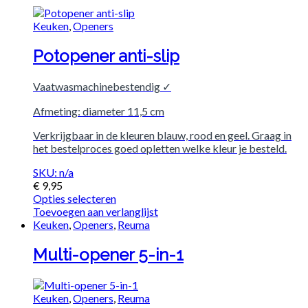
Keuken
,
Openers
Potopener anti-slip
Vaatwasmachinebestendig ✓
Afmeting: diameter 11,5 cm
Verkrijgbaar in de kleuren blauw, rood en geel. Graag in
het bestelproces goed opletten welke kleur je besteld.
SKU: n/a
€
9,95
Opties selecteren
Toevoegen aan verlanglijst
Keuken
,
Openers
,
Reuma
Multi-opener 5-in-1
Keuken
,
Openers
,
Reuma