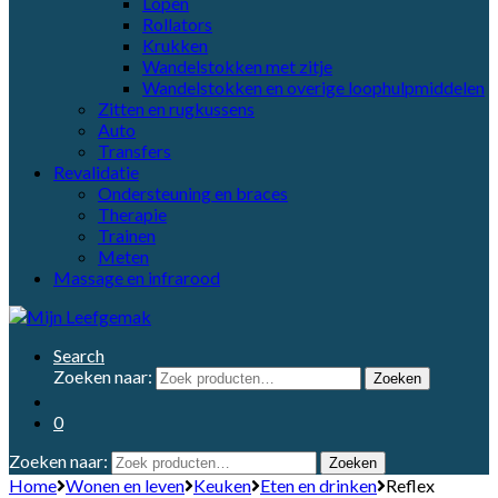
Lopen
Rollators
Krukken
Wandelstokken met zitje
Wandelstokken en overige loophulpmiddelen
Zitten en rugkussens
Auto
Transfers
Revalidatie
Ondersteuning en braces
Therapie
Trainen
Meten
Massage en infrarood
Search
Zoeken naar:
Zoeken
0
Zoeken naar:
Zoeken
Home
Wonen en leven
Keuken
Eten en drinken
Reflex