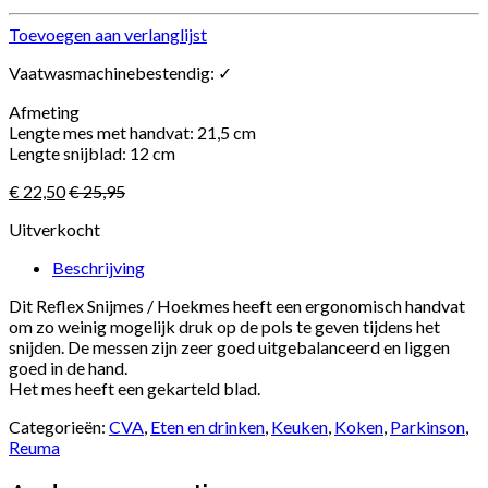
Toevoegen aan verlanglijst
Vaatwasmachinebestendig: ✓
Afmeting
Lengte mes met handvat: 21,5 cm
Lengte snijblad: 12 cm
€
22,50
€
25,95
Uitverkocht
Beschrijving
Dit Reflex Snijmes / Hoekmes heeft een ergonomisch handvat
om zo weinig mogelijk druk op de pols te geven tijdens het
snijden. De messen zijn zeer goed uitgebalanceerd en liggen
goed in de hand.
Het mes heeft een gekarteld blad.
Categorieën:
CVA
,
Eten en drinken
,
Keuken
,
Koken
,
Parkinson
,
Reuma