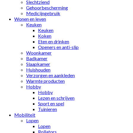
Slechtziend
Gehoorbescherming
Medicijngebruik
Wonen en leven
Keuken
Keuken
Koken
Eten en drinken
Openers en anti-slip
Woonkamer
Badkamer
Slaapkamer
Huishouden
Verzorgen en aankleden
Warmte producten
Hobby
Hobby
Lezen en schrijven
Sport en spel
Tuinieren
Mobiliteit
Lopen
Lopen
Rollators