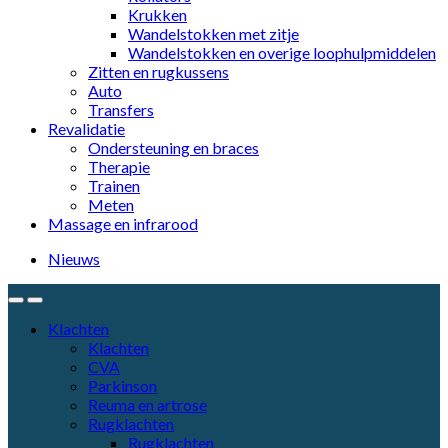
Krukken
Wandelstokken met zitje
Wandelstokken en overige loophulpmiddelen
Zitten en rugkussens
Auto
Transfers
Revalidatie
Ondersteuning en braces
Therapie
Trainen
Meten
Massage en infrarood
Nieuws
Klachten
Klachten
CVA
Parkinson
Reuma en artrose
Rugklachten
Rugklachten