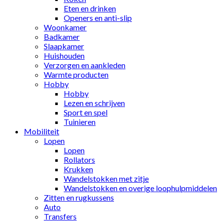
Eten en drinken
Openers en anti-slip
Woonkamer
Badkamer
Slaapkamer
Huishouden
Verzorgen en aankleden
Warmte producten
Hobby
Hobby
Lezen en schrijven
Sport en spel
Tuinieren
Mobiliteit
Lopen
Lopen
Rollators
Krukken
Wandelstokken met zitje
Wandelstokken en overige loophulpmiddelen
Zitten en rugkussens
Auto
Transfers